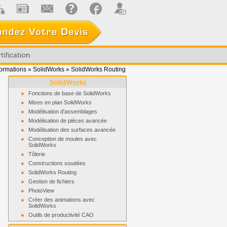
ormations
»
SolidWorks
»
SolidWorks Routing
Fonctions de base de SolidWorks
Mises en plan SolidWorks
Modélisation d'assemblages
Modélisation de pièces avancée
Modélisation des surfaces avancée
Conception de moules avec
SolidWorks
Tôlerie
Constructions soudées
SolidWorks Routing
Gestion de fichiers
PhotoView
Créer des animations avec
SolidWorks
Outils de productivité CAO