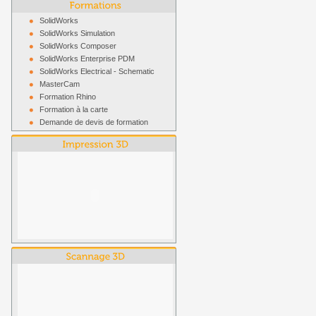
SolidWorks
SolidWorks Simulation
SolidWorks Composer
SolidWorks Enterprise PDM
SolidWorks Electrical - Schematic
MasterCam
Formation Rhino
Formation à la carte
Demande de devis de formation