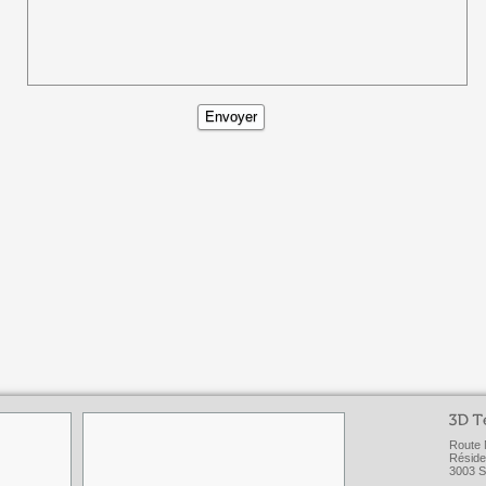
Route 
Réside
3003 S